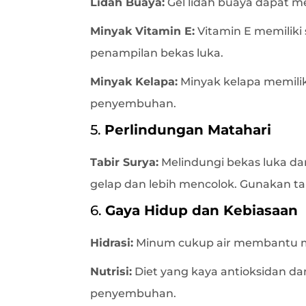
Lidah Buaya:
Gel lidah buaya dapat 
Minyak Vitamin E:
Vitamin E memilik
penampilan bekas luka.
Minyak Kelapa:
Minyak kelapa memili
penyembuhan.
5.
Perlindungan Matahari
Tabir Surya:
Melindungi bekas luka dar
gelap dan lebih mencolok. Gunakan tab
6.
Gaya Hidup dan Kebiasaan
Hidrasi:
Minum cukup air membantu m
Nutrisi:
Diet yang kaya antioksidan dan
penyembuhan.