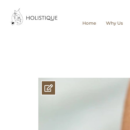
Home
Why Us